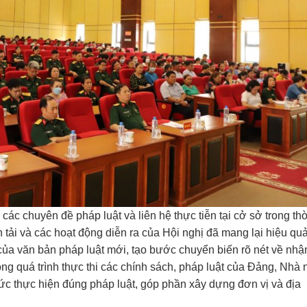
các chuyên đề pháp luật và liên hệ thực tiễn tại cở sở trong thờ
tải và các hoạt động diễn ra của Hội nghị đã mang lại hiệu quả 
ủa văn bản pháp luật mới, tạo bước chuyển biến rõ nét về nhậ
 quá trình thực thi các chính sách, pháp luật của Đảng, Nhà 
hức thực hiện đúng pháp luật, góp phần xây dựng đơn vị và địa