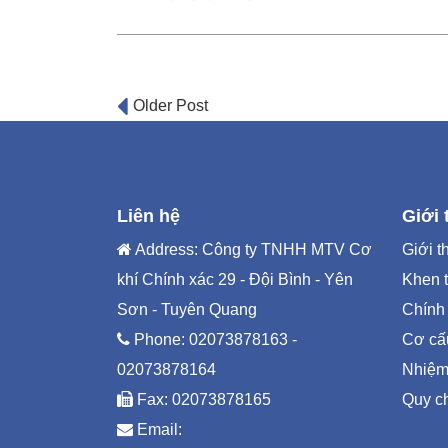
Post
Older Post
navigation
Liên hệ
Giới 
Address: Công ty TNHH MTV Cơ
Giới t
khí Chính xác 29 - Đội Bình - Yên
Khen 
Sơn - Tuyên Quang
Chính
Phone:
02073878163 -
Cơ cấ
02073878164
Nhiệm
Fax: 02073878165
Quy c
Email: