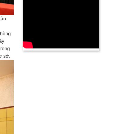
dân
Phòng
áy
trong
ơ sở.