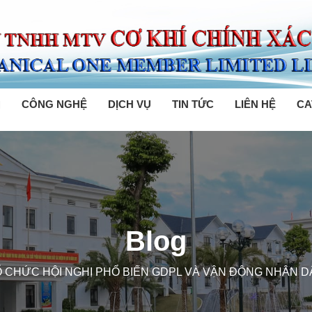
M
CÔNG NGHỆ
DỊCH VỤ
TIN TỨC
LIÊN HỆ
CA
Blog
Ổ CHỨC HỘI NGHỊ PHỔ BIẾN GDPL VÀ VẬN ĐỘNG NHÂN D