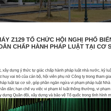
MÁY Z129 TỔ CHỨC HỘI NGHỊ PHỔ BIẾ
DÂN CHẤP HÀNH PHÁP LUẬT TẠI CƠ 
 xây dựng ý thức tự giác chấp hành pháp luật nhà nước, kỷ luậ
t huy vai trò của cán bộ, hội viên phụ nữ Công ty trong tham gi
p luật tại cơ sở, góp phần ngăn ngừa vi phạm pháp luật Nhà
hân dân; hạn chế vụ việc vi phạm kỉ luật thông thường, vi phạm 
ây dựng Quân đội, xây dựng và bảo vệ Tổ quốc trong tình hình m