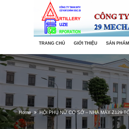
TRANG CHỦ
GIỚI THIỆU
SẢN PHẨ
Home
HỘI PHỤ NỮ CƠ SỞ – NHÀ MÁY Z129 T