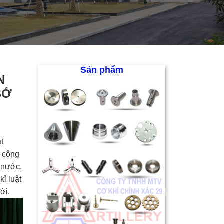
Sản phẩm
N
SỞ
t
a công
 nước,
kỉ luật
ới.