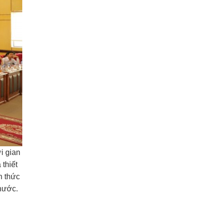
i gian
thiết
n thức
nước.