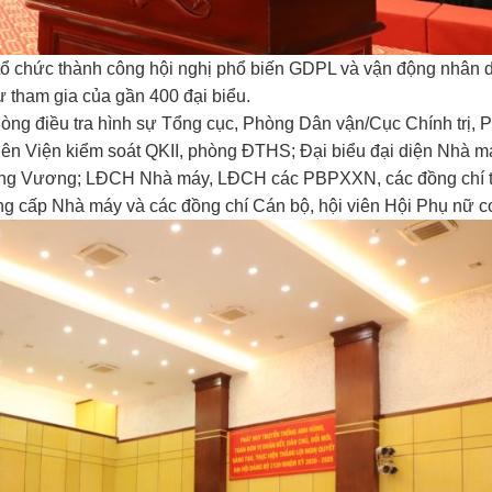
ổ chức thành công hội nghị phổ biến GDPL và vận động nhân 
 tham gia của gần 400 đại biểu.
òng điều tra hình sự Tổng cục, Phòng Dân vận/Cục Chính trị, 
iên Viện kiểm soát QKII, phòng ĐTHS; Đại biểu đại diện Nhà m
ùng Vương; LĐCH Nhà máy, LĐCH các PBPXXN, các đồng chí 
ng cấp Nhà máy và các đồng chí Cán bộ, hội viên Hội Phụ nữ c