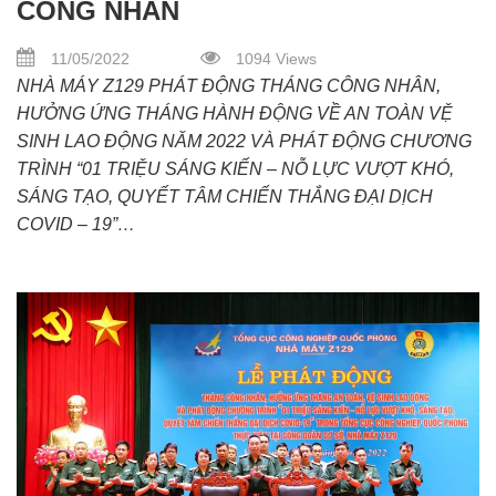
CÔNG NHÂN
11/05/2022
1094 Views
NHÀ MÁY Z129 PHÁT ĐỘNG THÁNG CÔNG NHÂN,
HƯỞNG ỨNG THÁNG HÀNH ĐỘNG VỀ AN TOÀN VỆ
SINH LAO ĐỘNG NĂM 2022 VÀ PHÁT ĐỘNG CHƯƠNG
TRÌNH “01 TRIỆU SÁNG KIẾN – NỖ LỰC VƯỢT KHÓ,
SÁNG TẠO, QUYẾT TÂM CHIẾN THẮNG ĐẠI DỊCH
COVID – 19”…