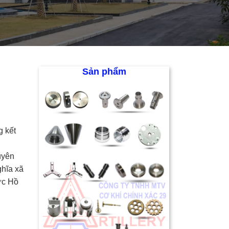
Sản phẩm
g kết
uyên
hĩa xã
ức Hồ