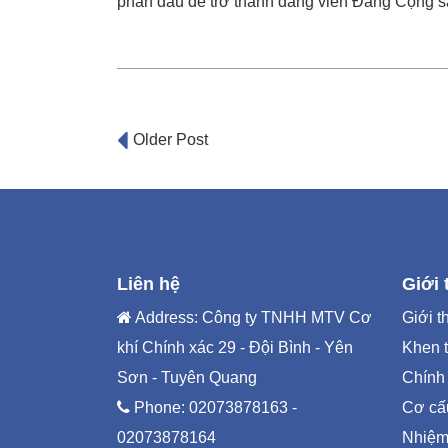
phấn đấu để trở thành đảng viên Đảng Cộng s
Post
Older Post
navigation
Liên hệ
Giới 
Address: Công ty TNHH MTV Cơ
Giới t
khí Chính xác 29 - Đội Bình - Yên
Khen 
Sơn - Tuyên Quang
Chính
Phone:
02073878163 -
Cơ cấ
02073878164
Nhiệm