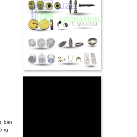
́, bản
ớng