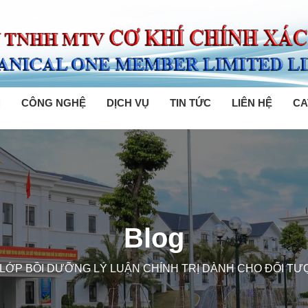
M
CÔNG NGHỆ
DỊCH VỤ
TIN TỨC
LIÊN HỆ
CA
Blog
 LỚP BỒI DƯỠNG LÝ LUẬN CHÍNH TRỊ DÀNH CHO ĐỐI T