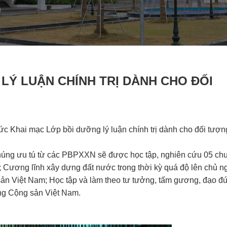
LÝ LUẬN CHÍNH TRỊ DÀNH CHO ĐỐI
 Khai mạc Lớp bồi dưỡng lý luận chính trị dành cho đối tượn
úng ưu tú từ các PBPXXN sẽ được học tập, nghiên cứu 05 ch
m; Cương lĩnh xây dựng đất nước trong thời kỳ quá độ lên chủ ng
sản Việt Nam; Học tập và làm theo tư tưởng, tấm gương, đạo đ
ng Cộng sản Việt Nam.